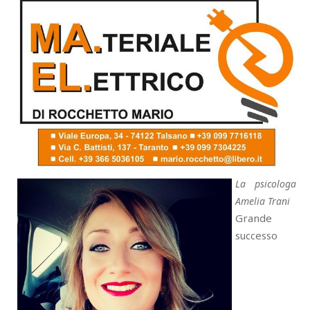
La psicologa
Amelia Trani
Grande
successo