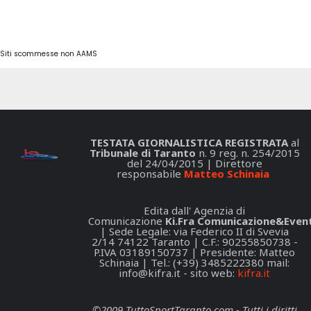
Siti scommesse non AAMS
TESTATA GIORNALISTICA REGISTRATA
al
Tribunale di Taranto
n. 9 reg. n. 254/2015
del 24/04/2015 | Direttore
responsabile
Matteo Schinaia
Edita dall' Agenzia di
Comunicazione
Ki.Fra Comunicazione&Event
| Sede Legale: via Federico II di Svevia
2/14 74122 Taranto | C.F.: 90255850738 -
P.IVA 03189150737 | Presidente: Matteo
Schinaia | Tel.: (+39) 3485222380 mail:
info@kifra.it
- sito web:
kifra.it
©2009 TuttoSportTaranto.com - Tutti i diritti