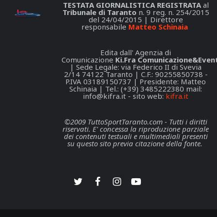
TESTATA GIORNALISTICA REGISTRATA
al
Tribunale di Taranto
n. 9 reg. n. 254/2015
del 24/04/2015 | Direttore
responsabile
Matteo Schinaia
Edita dall' Agenzia di
Comunicazione
Ki.Fra Comunicazione&Event
| Sede Legale: via Federico II di Svevia
2/14 74122 Taranto | C.F.: 90255850738 -
P.IVA 03189150737 | Presidente: Matteo
Schinaia | Tel.: (+39) 3485222380 mail:
info@kifra.it
- sito web:
kifra.it
©2009 TuttoSportTaranto.com - Tutti i diritti
riservati. E' concessa la riproduzione parziale
dei contenuti testuali e multimediali presenti
su questo sito previa citazione della fonte.