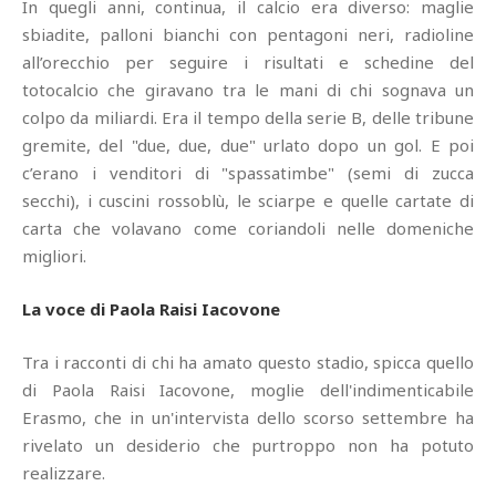
In quegli anni, continua, il calcio era diverso: maglie
sbiadite, palloni bianchi con pentagoni neri, radioline
all’orecchio per seguire i risultati e schedine del
totocalcio che giravano tra le mani di chi sognava un
colpo da miliardi. Era il tempo della serie B, delle tribune
gremite, del "due, due, due" urlato dopo un gol. E poi
c’erano i venditori di "spassatimbe" (semi di zucca
secchi), i cuscini rossoblù, le sciarpe e quelle cartate di
carta che volavano come coriandoli nelle domeniche
migliori.
La voce di Paola Raisi Iacovone
Tra i racconti di chi ha amato questo stadio, spicca quello
di Paola Raisi Iacovone, moglie dell'indimenticabile
Erasmo, che in un'intervista dello scorso settembre ha
rivelato un desiderio che purtroppo non ha potuto
realizzare.