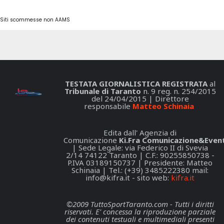
Siti scommesse non AAMS
TESTATA GIORNALISTICA REGISTRATA
al
Tribunale di Taranto
n. 9 reg. n. 254/2015
del 24/04/2015 | Direttore
responsabile
Matteo Schinaia
Edita dall' Agenzia di
Comunicazione
Ki.Fra Comunicazione&Event
| Sede Legale: via Federico II di Svevia
2/14 74122 Taranto | C.F.: 90255850738 -
P.IVA 03189150737 | Presidente: Matteo
Schinaia | Tel.: (+39) 3485222380 mail:
info@kifra.it
- sito web:
kifra.it
©2009 TuttoSportTaranto.com - Tutti i diritti
riservati. E' concessa la riproduzione parziale
dei contenuti testuali e multimediali presenti