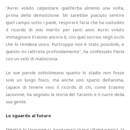
"Avrei voluto calpestare quell'erba almeno una volta,
prima della demolizione. Mi sarebbe piaciuto sentire
quel campo sotto i piedi, respirare l'aria che ha custodito
il ricordo di mio marito per tanti anni. Avrei voluto
immaginare Erasmo ancora lì, con quel sorriso negli occhi
che lo rendeva unico. Purtroppo non è stato possibile, e
questo mi rattrista profondamente", ha confessato Paola
con un velo di malinconia.
Le sue parole sottolineano quanto lo stadio non fosse
solo un luogo fisico, ma anche uno spazio dell'anima,
capace di tenere vivo il ricordo di chi, come Erasmo
Iacovone, ha segnato la storia del Taranto e il cuore della
sua gente.
Lo sguardo al futuro
Mentre lo Iacovone si avvia verso la sua ultima pagina, la