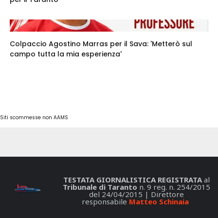
Colpaccio Agostino Marras per il Sava: 'Metterò sul
campo tutta la mia esperienza'
Siti scommesse non AAMS
TESTATA GIORNALISTICA REGISTRATA
al
Tribunale di Taranto
n. 9 reg. n. 254/2015
del 24/04/2015 | Direttore
responsabile
Matteo Schinaia