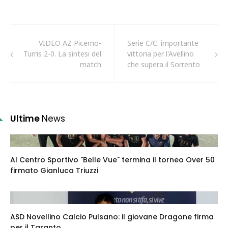
VIDEO AZ Picerno-
Serie C/C: importante
Turris 2-0. La sintesi del
vittoria per l'Avellino
match
che supera il Sorrento
Ultime
News
Al Centro Sportivo "Belle Vue" termina il torneo Over 50
firmato Gianluca Triuzzi
ASD Novellino Calcio Pulsano: il giovane Dragone firma
per il Taranto