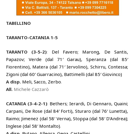
TABELLINO
TARANTO-CATANIA 1-5
TARANTO (3-5-2)
:
Del Favero; Marong, De Santis,
Papazov; Verde (dal 71′ Garau), Speranza (dal 85′
Fiorentino), Matera (dal 71′ Iervolino), Schirru, Contessa;
Zigoni (dal 60′ Guarracino), Battimelli (dal 85′ Giovinco)
A disp.
Meli, Sacco, Zerbo
.
All.
Michele Cazzarò
CATANIA (3-4-2-1)
:
Bethers; Ierardi, Di Gennaro, Quaini;
Carpani, De Rose (dal 84′ Forti), Sturaro (dal 76′ Lunetta),
Raimo; Jimenez (dal 58′ Verna), Stoppa (dal 58′ D’Andrea);
Inglese (dal 58′ Montalto)
.
A disp.
Butano, Allegra, Gega, Castellini
.