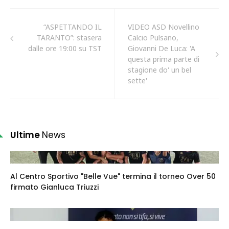
“ASPETTANDO IL
VIDEO ASD Novellino
TARANTO”: stasera
Calcio Pulsano,
dalle ore 19:00 su TST
Giovanni De Luca: 'A
questa prima parte di
stagione do' un bel
sette'
Ultime
News
Al Centro Sportivo "Belle Vue" termina il torneo Over 50
firmato Gianluca Triuzzi