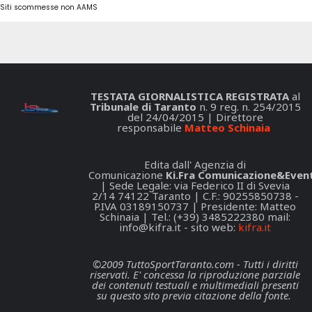
Siti scommesse non AAMS
TESTATA GIORNALISTICA REGISTRATA
al
Tribunale di Taranto
n. 9 reg. n. 254/2015
del 24/04/2015 | Direttore
responsabile
Matteo Schinaia
Edita dall' Agenzia di
Comunicazione
Ki.Fra Comunicazione&Event
| Sede Legale: via Federico II di Svevia
2/14 74122 Taranto | C.F.: 90255850738 -
P.IVA 03189150737 | Presidente: Matteo
Schinaia | Tel.: (+39) 3485222380 mail:
info@kifra.it
- sito web:
kifra.it
©2009 TuttoSportTaranto.com - Tutti i diritti
riservati. E' concessa la riproduzione parziale
dei contenuti testuali e multimediali presenti
su questo sito previa citazione della fonte.