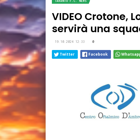
TARANTO F.C. NEWS
VIDEO Crotone, Lo
servirà una squa
19.10.2024 12:33
0
Twitter
Facebook
Whatsap