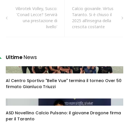
Vibrotek Volley, Susco:
Calcio giovanile. Virtus
'Conad Lecce? Servirà
Taranto. Si è chiuso il
una prestazione di
2025 all’insegna della
livello'
crescita costante
Ultime
News
Al Centro Sportivo "Belle Vue" termina il torneo Over 50
firmato Gianluca Triuzzi
ASD Novellino Calcio Pulsano: il giovane Dragone firma
per il Taranto