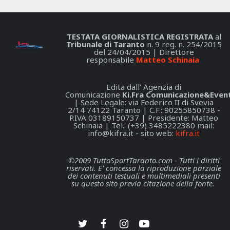
TESTATA GIORNALISTICA REGISTRATA
al
Tribunale di Taranto
n. 9 reg. n. 254/2015
del 24/04/2015 | Direttore
responsabile
Matteo Schinaia
Edita dall' Agenzia di
Comunicazione
Ki.Fra Comunicazione&Event
| Sede Legale: via Federico II di Svevia
2/14 74122 Taranto | C.F.: 90255850738 -
P.IVA 03189150737 | Presidente: Matteo
Schinaia | Tel.: (+39) 3485222380 mail:
info@kifra.it
- sito web:
kifra.it
©2009 TuttoSportTaranto.com - Tutti i diritti
riservati. E' concessa la riproduzione parziale
dei contenuti testuali e multimediali presenti
su questo sito previa citazione della fonte.