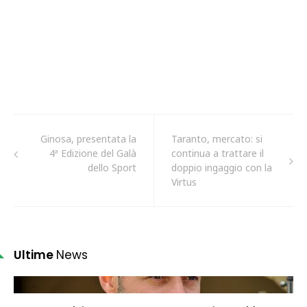
Ginosa, presentata la
Taranto, mercato: si
4ª Edizione del Galà
continua a trattare il
dello Sport
doppio ingaggio con la
Virtus
Ultime
News