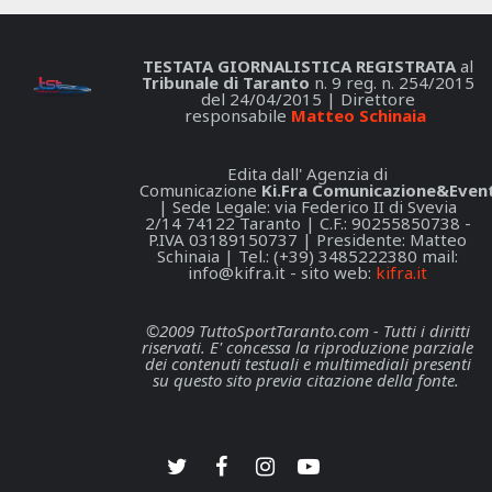
TESTATA GIORNALISTICA REGISTRATA
al
Tribunale di Taranto
n. 9 reg. n. 254/2015
del 24/04/2015 | Direttore
responsabile
Matteo Schinaia
Edita dall' Agenzia di
Comunicazione
Ki.Fra Comunicazione&Event
| Sede Legale: via Federico II di Svevia
2/14 74122 Taranto | C.F.: 90255850738 -
P.IVA 03189150737 | Presidente: Matteo
Schinaia | Tel.: (+39) 3485222380 mail:
info@kifra.it
- sito web:
kifra.it
©2009 TuttoSportTaranto.com - Tutti i diritti
riservati. E' concessa la riproduzione parziale
dei contenuti testuali e multimediali presenti
su questo sito previa citazione della fonte.