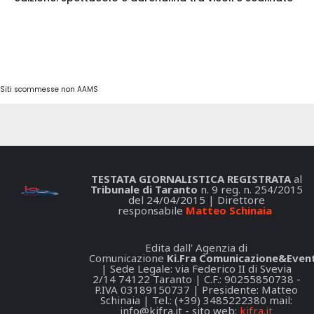
Siti scommesse non AAMS
TESTATA GIORNALISTICA REGISTRATA
al
Tribunale di Taranto
n. 9 reg. n. 254/2015
del 24/04/2015 | Direttore
responsabile
Matteo Schinaia
Edita dall' Agenzia di
Comunicazione
Ki.Fra Comunicazione&Event
| Sede Legale: via Federico II di Svevia
2/14 74122 Taranto | C.F.: 90255850738 -
P.IVA 03189150737 | Presidente: Matteo
Schinaia | Tel.: (+39) 3485222380 mail:
info@kifra.it
- sito web:
kifra.it