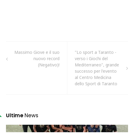
Massimo Giove e il suo
"Lo sport a Taranto -
nuovo record
verso i Giochi del
(Negativo)!
Mediterraneo", grande
successo per l'evento
al Centro Medicina
dello Sport di Taranto
Ultime
News