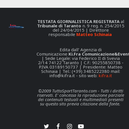
TESTATA GIORNALISTICA REGISTRATA
al
Tribunale di Taranto
n. 9 reg. n. 254/2015
del 24/04/2015 | Direttore
responsabile
Matteo Schinaia
Edita dall' Agenzia di
Comunicazione
Ki.Fra Comunicazione&Event
| Sede Legale: via Federico II di Svevia
2/14 74122 Taranto | C.F.: 90255850738 -
P.IVA 03189150737 | Presidente: Matteo
Schinaia | Tel.: (+39) 3485222380 mail:
info@kifra.it
- sito web:
kifra.it
©2009 TuttoSportTaranto.com - Tutti i diritti
riservati. E' concessa la riproduzione parziale
dei contenuti testuali e multimediali presenti
su questo sito previa citazione della fonte.