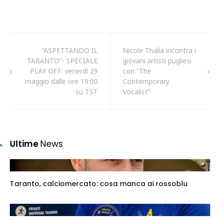
“ASPETTANDO IL
Nicole Thalìa incontra i
TARANTO”- SPECIALE
giovani artisti pugliesi
PLAY OFF: venerdì 29
con “The
maggio dalle ore 19:00
Contemporary
su TST
Vocalist”
Ultime
News
Taranto, calciomercato: cosa manca ai rossoblu