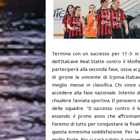
Termina con un successo per 11-3 in 
dell'Italcave Real Statte contro il Mol
parteciperà alla seconda fase, ossia ai p
di girone la vincente di Irpinia-Italc
meglio messe in classifica. Chi vince 
accedere alla fase nazionale. Intento 
chiudere l'annata sportiva. Il pensiero
delle squadre. "Il successo contro il 
essendo il primo anno che affrontiam
Faremo di tutto per conquistare la fina
questa ennesima soddisfazione. Per la
molto forte. Poi ci sarà subito il rom