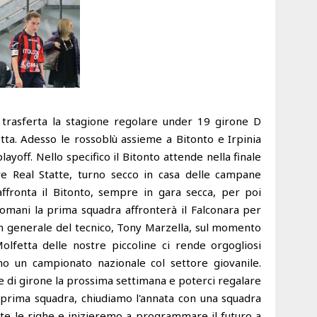
trasferta la stagione regolare under 19 girone D
fetta. Adesso le rossoblù assieme a Bitonto e Irpinia
layoff. Nello specifico il Bitonto attende nella finale
ave Real Statte, turno secco in casa delle campane
affronta il Bitonto, sempre in gara secca, per poi
domani la prima squadra affronterà il Falconara per
 in generale del tecnico, Tony Marzella, sul momento
Molfetta delle nostre piccoline ci rende orgogliosi
o un campionato nazionale col settore giovanile.
le di girone la prossima settimana e poterci regalare
 prima squadra, chiudiamo l'annata con una squadra
pete le righe e inizieremo a programmare il futuro a