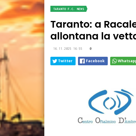
TARANTO F.C. NEWS
Taranto: a Racal
allontana la vett
16.11.2025 16:55
0
Twitter
Facebook
Whatsap