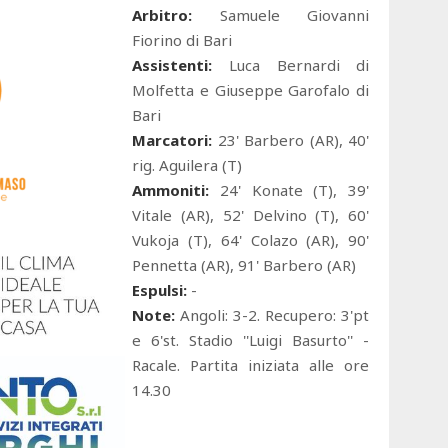
Arbitro:
Samuele Giovanni
Fiorino di Bari
Assistenti:
Luca Bernardi di
Molfetta e Giuseppe Garofalo di
Bari
Marcatori:
23' Barbero (AR), 40'
rig. Aguilera (T)
Ammoniti:
24' Konate (T), 39'
Vitale (AR), 52' Delvino (T), 60'
Vukoja (T), 64' Colazo (AR), 90'
Pennetta (AR), 91' Barbero (AR)
Espulsi:
-
Note:
Angoli: 3-2. Recupero: 3'pt
e 6'st. Stadio ''Luigi Basurto'' -
Racale. Partita iniziata alle ore
14.30