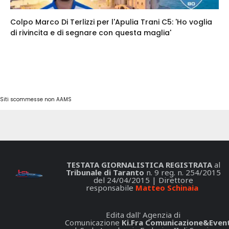
Colpo Marco Di Terlizzi per l'Apulia Trani C5: 'Ho voglia
di rivincita e di segnare con questa maglia'
Siti scommesse non AAMS
TESTATA GIORNALISTICA REGISTRATA
al
Tribunale di Taranto
n. 9 reg. n. 254/2015
del 24/04/2015 | Direttore
responsabile
Matteo Schinaia
Edita dall' Agenzia di
Comunicazione
Ki.Fra Comunicazione&Event