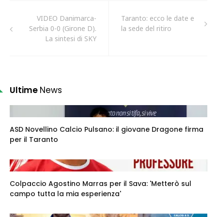
VIDEO Danimarca-
Taranto: ecco le date e
Serbia 0-0 (Girone D).
la sede del ritiro
La sintesi di SKY
Ultime
News
ASD Novellino Calcio Pulsano: il giovane Dragone firma
per il Taranto
Colpaccio Agostino Marras per il Sava: 'Metterò sul
campo tutta la mia esperienza'