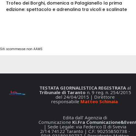
Trofeo dei Borghi, domenica a Palagianello la prima
edizione: spettacolo e adrenalina tra vicoli e scalinate
Siti scommesse non AAMS
TESTATA GIORNALISTICA REGISTRATA
al
Tribunale di Taranto
n. 9 reg. n. 254/2015
del 24/04/2015 | Direttore
responsabile
Matteo Schinaia
Edita dall' Agenzia di
Comunicazione
Ki.Fra Comunicazione&Event
| Sede Legale: via Federico II di Svevia
2/14 74122 Taranto | C.F.: 90255850738 -
P.IVA 03189150737 | Presidente: Matteo