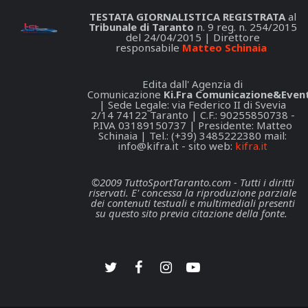
TESTATA GIORNALISTICA REGISTRATA
al
Tribunale di Taranto
n. 9 reg. n. 254/2015
del 24/04/2015 | Direttore
responsabile
Matteo Schinaia
Edita dall' Agenzia di
Comunicazione
Ki.Fra Comunicazione&Event
| Sede Legale: via Federico II di Svevia
2/14 74122 Taranto | C.F.: 90255850738 -
P.IVA 03189150737 | Presidente: Matteo
Schinaia | Tel.: (+39) 3485222380 mail:
info@kifra.it
- sito web:
kifra.it
©2009 TuttoSportTaranto.com - Tutti i diritti
riservati. E' concessa la riproduzione parziale
dei contenuti testuali e multimediali presenti
su questo sito previa citazione della fonte.