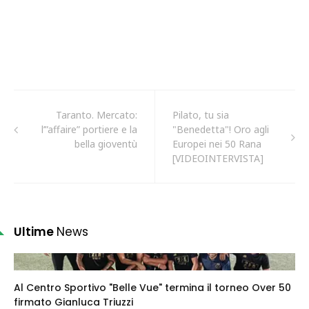
Taranto. Mercato:
Pilato, tu sia
l’”affaire” portiere e la
"Benedetta"! Oro agli
bella gioventù
Europei nei 50 Rana
[VIDEOINTERVISTA]
Ultime
News
Al Centro Sportivo "Belle Vue" termina il torneo Over 50
firmato Gianluca Triuzzi