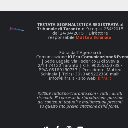
TESTATA GIORNALISTICA REGISTRATA
al
Tribunale di Taranto
n. 9 reg. n. 254/2015
del 24/04/2015 | Direttore
responsabile
Matteo Schinaia
Edita dall' Agenzia di
Comunicazione
Ki.Fra Comunicazione&Event
| Sede Legale: via Federico II di Svevia
2/14 74122 Taranto | C.F.: 90255850738 -
P.IVA 03189150737 | Presidente: Matteo
Schinaia | Tel.: (+39) 3485222380 mail:
info@kifra.it
- sito web:
kifra.it
©2009 TuttoSportTaranto.com - Tutti i diritti
riservati. E' concessa la riproduzione parziale
dei contenuti testuali e multimediali presenti
su questo sito previa citazione della fonte.