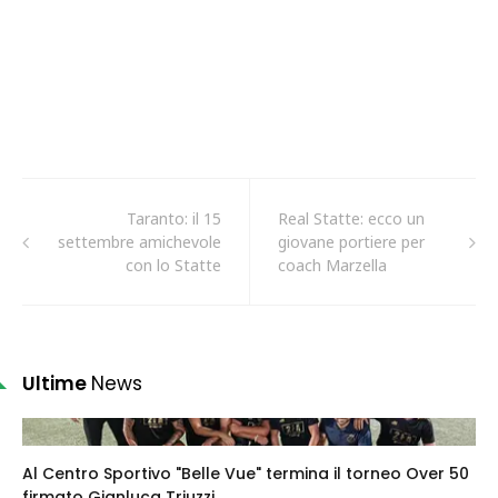
Taranto: il 15
Real Statte: ecco un
settembre amichevole
giovane portiere per
con lo Statte
coach Marzella
Ultime
News
Al Centro Sportivo "Belle Vue" termina il torneo Over 50
firmato Gianluca Triuzzi