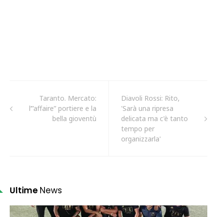
Taranto. Mercato:
Diavoli Rossi: Rito,
l’”affaire” portiere e la
'Sarà una ripresa
bella gioventù
delicata ma c'è tanto
tempo per
organizzarla'
Ultime
News