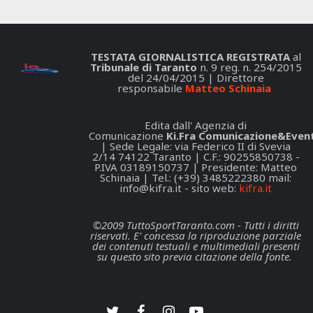
TESTATA GIORNALISTICA REGISTRATA
al
Tribunale di Taranto
n. 9 reg. n. 254/2015
del 24/04/2015 | Direttore
responsabile
Matteo Schinaia
Edita dall' Agenzia di
Comunicazione
Ki.Fra Comunicazione&Event
| Sede Legale: via Federico II di Svevia
2/14 74122 Taranto | C.F.: 90255850738 -
P.IVA 03189150737 | Presidente: Matteo
Schinaia | Tel.: (+39) 3485222380 mail:
info@kifra.it
- sito web:
kifra.it
©2009 TuttoSportTaranto.com - Tutti i diritti
riservati. E' concessa la riproduzione parziale
dei contenuti testuali e multimediali presenti
su questo sito previa citazione della fonte.