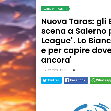
SERIE D - GIR. H
Nuova Taras: gli 
scena a Salerno p
League". Lo Bianco
e per capire dov
ancora'
12.12.2024 13:33
0
Twitter
Facebook
Whatsap