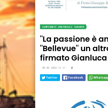
CAMPIONATI AMATORIALI TARANTO
"La passione è an
"Bellevue" un alt
firmato Gianluca 
09.05.2026 12:31
0
Twitter
Facebook
Whatsap