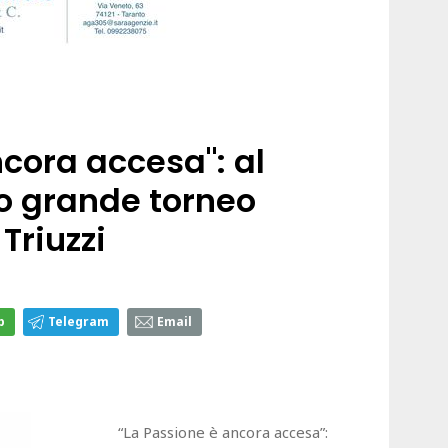
cora accesa": al
ro grande torneo
Triuzzi
p
Telegram
Email
“La Passione è ancora accesa”: