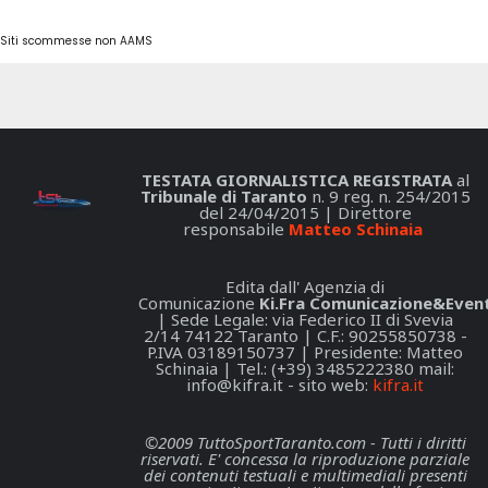
Siti scommesse non AAMS
TESTATA GIORNALISTICA REGISTRATA
al
Tribunale di Taranto
n. 9 reg. n. 254/2015
del 24/04/2015 | Direttore
responsabile
Matteo Schinaia
Edita dall' Agenzia di
Comunicazione
Ki.Fra Comunicazione&Event
| Sede Legale: via Federico II di Svevia
2/14 74122 Taranto | C.F.: 90255850738 -
P.IVA 03189150737 | Presidente: Matteo
Schinaia | Tel.: (+39) 3485222380 mail:
info@kifra.it
- sito web:
kifra.it
©2009 TuttoSportTaranto.com - Tutti i diritti
riservati. E' concessa la riproduzione parziale
dei contenuti testuali e multimediali presenti