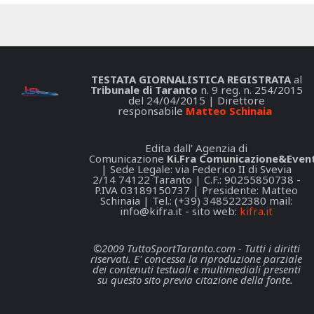
TESTATA GIORNALISTICA REGISTRATA
al
Tribunale di Taranto
n. 9 reg. n. 254/2015
del 24/04/2015 | Direttore
responsabile
Matteo Schinaia
Edita dall' Agenzia di
Comunicazione
Ki.Fra Comunicazione&Event
| Sede Legale: via Federico II di Svevia
2/14 74122 Taranto | C.F.: 90255850738 -
P.IVA 03189150737 | Presidente: Matteo
Schinaia | Tel.: (+39) 3485222380 mail:
info@kifra.it
- sito web:
kifra.it
©2009 TuttoSportTaranto.com - Tutti i diritti
riservati. E' concessa la riproduzione parziale
dei contenuti testuali e multimediali presenti
su questo sito previa citazione della fonte.