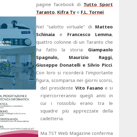
pagine facebook di
Tutto Sport
Taranto
,
Kifra Tv
e
F.L. Tornei
.
Nel "salotto virtuale" di
Matteo
Schinaia
e
Francesco Lemma
,
quattro colonne di un Taranto che
ha fatto la storia:
Giampaolo
Spagnulo, Maurizio Raggi,
Giuseppe Donatelli e Silvio Picci
.
Con loro si ricorderà l'importante
figura, scomparsa nei giorni scorsi,
del presidente
Vito Fasano
e si
ripercorreranno quegli anni in
cui i rossoblu erano tra le
squadre più apprezzate della
cadetteria.
Ma TST Web Magazine conferma