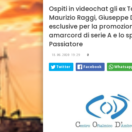
Ospiti in videochat gli e
Maurizio Raggi, Giuseppe Don
esclusive per la promozion
amarcord di serie A e lo s
Passiatore
18.06.2020 19:29
0
Twitter
Facebook
Whatsap