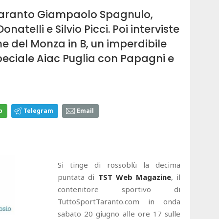
x Taranto Giampaolo Spagnulo,
atelli e Silvio Picci. Poi interviste
e del Monza in B, un imperdibile
peciale Aiac Puglia con Papagni e
p
Telegram
Email
Si tinge di rossoblù la decima
puntata di
TST Web Magazine
, il
contenitore sportivo di
TuttoSportTaranto.com in onda
sabato 20 giugno alle ore 17 sulle