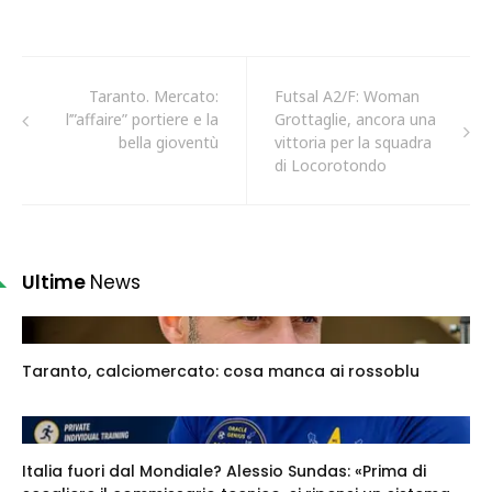
Taranto. Mercato:
Futsal A2/F: Woman
l’”affaire” portiere e la
Grottaglie, ancora una
bella gioventù
vittoria per la squadra
di Locorotondo
Ultime
News
Taranto, calciomercato: cosa manca ai rossoblu
Italia fuori dal Mondiale? Alessio Sundas: «Prima di