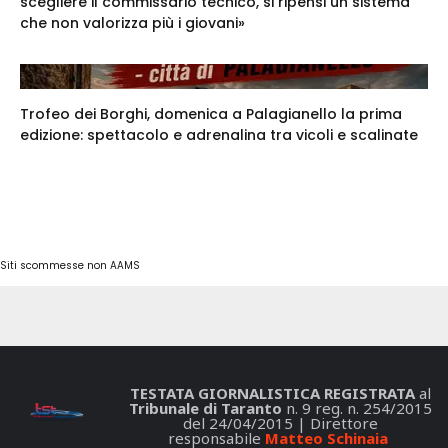
scegliere il commissario tecnico, si ripensi un sistema
che non valorizza più i giovani»
Trofeo dei Borghi, domenica a Palagianello la prima
edizione: spettacolo e adrenalina tra vicoli e scalinate
Siti scommesse non AAMS
TESTATA GIORNALISTICA REGISTRATA
al
Tribunale di Taranto
n. 9 reg. n. 254/2015
del 24/04/2015 | Direttore
responsabile
Matteo Schinaia