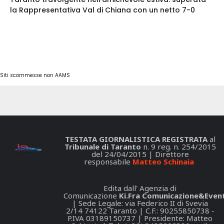
la Rappresentativa Val di Chiana con un netto 7-0
Siti scommesse non AAMS
TESTATA GIORNALISTICA REGISTRATA
al
Tribunale di Taranto
n. 9 reg. n. 254/2015
del 24/04/2015 | Direttore
responsabile
Matteo Schinaia
Edita dall' Agenzia di
Comunicazione
Ki.Fra Comunicazione&Event
| Sede Legale: via Federico II di Svevia
2/14 74122 Taranto | C.F.: 90255850738 -
P.IVA 03189150737 | Presidente: Matteo