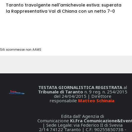
Taranto travolgente nell'amichevole estiva: superata
la Rappresentativa Val di Chiana con un netto 7-0
Siti scommesse non AAMS
TESTATA GIORNALISTICA REGISTRATA
al
Tribunale di Taranto
n. 9 reg. n. 254/2015
del 24/04/2015 | Direttore
responsabile
Matteo Schinaia
Edita dall' Agenzia di
Comunicazione
Ki.Fra Comunicazione&Event
| Sede Legale: via Federico II di Svevia
2/14 74122 Taranto | C.F.: 90255850738 -