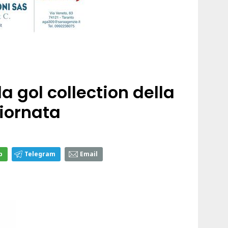
a gol collection della
iornata
p
Telegram
Email