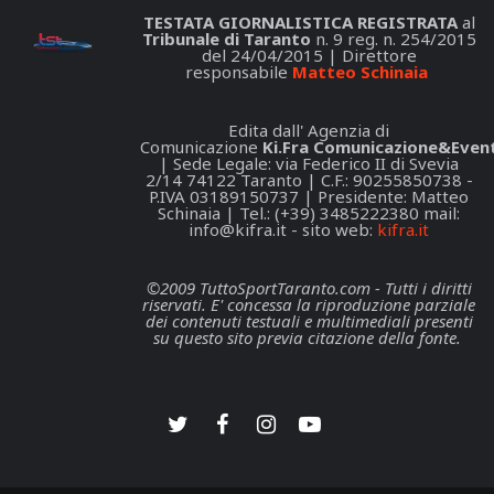
TESTATA GIORNALISTICA REGISTRATA
al
Tribunale di Taranto
n. 9 reg. n. 254/2015
del 24/04/2015 | Direttore
responsabile
Matteo Schinaia
Edita dall' Agenzia di
Comunicazione
Ki.Fra Comunicazione&Event
| Sede Legale: via Federico II di Svevia
2/14 74122 Taranto | C.F.: 90255850738 -
P.IVA 03189150737 | Presidente: Matteo
Schinaia | Tel.: (+39) 3485222380 mail:
info@kifra.it
- sito web:
kifra.it
©2009 TuttoSportTaranto.com - Tutti i diritti
riservati. E' concessa la riproduzione parziale
dei contenuti testuali e multimediali presenti
su questo sito previa citazione della fonte.