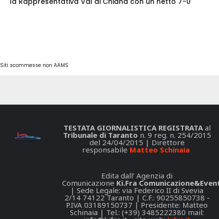
la Rappresentativa Val di Chiana con un netto 7-0
Siti scommesse non AAMS
TESTATA GIORNALISTICA REGISTRATA
al
Tribunale di Taranto
n. 9 reg. n. 254/2015
del 24/04/2015 | Direttore
responsabile
Matteo Schinaia
Edita dall' Agenzia di
Comunicazione
Ki.Fra Comunicazione&Event
| Sede Legale: via Federico II di Svevia
2/14 74122 Taranto | C.F.: 90255850738 -
P.IVA 03189150737 | Presidente: Matteo
Schinaia | Tel.: (+39) 3485222380 mail: