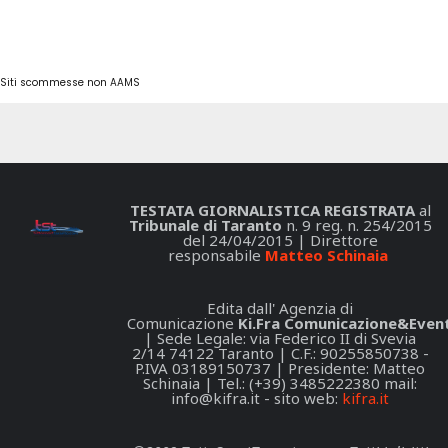
Siti scommesse non AAMS
TESTATA GIORNALISTICA REGISTRATA
al
Tribunale di Taranto
n. 9 reg. n. 254/2015
del 24/04/2015 | Direttore
responsabile
Matteo Schinaia
Edita dall' Agenzia di
Comunicazione
Ki.Fra Comunicazione&Event
| Sede Legale: via Federico II di Svevia
2/14 74122 Taranto | C.F.: 90255850738 -
P.IVA 03189150737 | Presidente: Matteo
Schinaia | Tel.: (+39) 3485222380 mail:
info@kifra.it
- sito web:
kifra.it