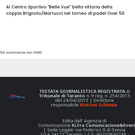
Al Centro Sportivo "Belle Vue" bella vittoria della
coppia Brignolo/Martucci nel torneo di padel Over 50
Siti scommesse non AAMS
TESTATA GIORNALISTICA REGISTRATA
al
Tribunale di Taranto
n. 9 reg. n. 254/2015
del 24/04/2015 | Direttore
responsabile
Matteo Schinaia
Edita dall' Agenzia di
Comunicazione
Ki.Fra Comunicazione&Event
| Sede Legale: via Federico II di Svevia
2/14 74122 Taranto | C.F.: 90255850738 -