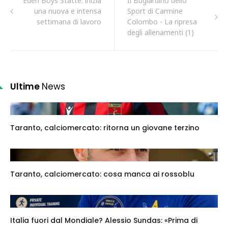
Eden Boys Statte: inizia
Il Bugiardino dello
una nuova e intensa
Sport di Carmine
settimana di lavoro
Colombo - La ripresa
degli allenamenti (1)
Ultime
News
Taranto, calciomercato: ritorna un giovane terzino
Taranto, calciomercato: cosa manca ai rossoblu
Italia fuori dal Mondiale? Alessio Sundas: «Prima di