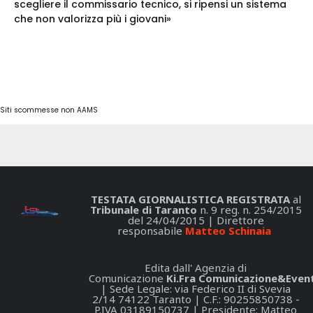
scegliere il commissario tecnico, si ripensi un sistema
che non valorizza più i giovani»
Siti scommesse non AAMS
TESTATA GIORNALISTICA REGISTRATA
al
Tribunale di Taranto
n. 9 reg. n. 254/2015
del 24/04/2015 | Direttore
responsabile
Matteo Schinaia
Edita dall' Agenzia di
Comunicazione
Ki.Fra Comunicazione&Event
| Sede Legale: via Federico II di Svevia
2/14 74122 Taranto | C.F.: 90255850738 -
P.IVA 03189150737 | Presidente: Matteo