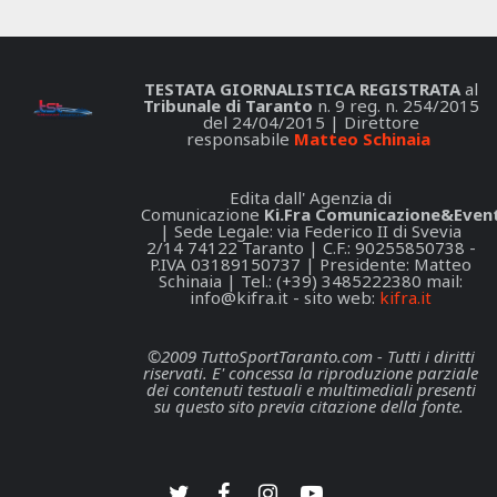
TESTATA GIORNALISTICA REGISTRATA
al
Tribunale di Taranto
n. 9 reg. n. 254/2015
del 24/04/2015 | Direttore
responsabile
Matteo Schinaia
Edita dall' Agenzia di
Comunicazione
Ki.Fra Comunicazione&Event
| Sede Legale: via Federico II di Svevia
2/14 74122 Taranto | C.F.: 90255850738 -
P.IVA 03189150737 | Presidente: Matteo
Schinaia | Tel.: (+39) 3485222380 mail:
info@kifra.it
- sito web:
kifra.it
©2009 TuttoSportTaranto.com - Tutti i diritti
riservati. E' concessa la riproduzione parziale
dei contenuti testuali e multimediali presenti
su questo sito previa citazione della fonte.