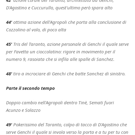
42'
azione corale del Taranto, architettata da Genchi,
D'Agostino e Cuccurullo, quest'ultimo però spara alto
44'
ottima azione dell'Agropoli che porta alla conclusione di
Cozzolino al volo, di poco alta
45'
Tris del Taranto, azione personale di Genchi il quale serve
per Favetta un cioccolatino: rigore in movimento per il
numero 9, rasoiata che si infila alle spalle di Sanchez.
48'
tiro a incrociare di Genchi che batte Sanchez di sinistro.
Parte il secondo tempo
Doppio cambio nell'Agropoli dentro Tinè, Semati fuori
Acunzo e Solazzo
49'
Pokerissimo del Taranto, colpo di tacco di D'Agostino che
serve Genchi il quale si invola verso la porta e a tu per tu con