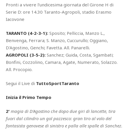
Pronti a vivere l'undicesima giornata del Girone H di
Serie D: ore 14.30 Taranto-Agropoli, stadio Erasmo
Iacovone
TARANTO (4-2-3-1):
Sposito; Pelliccia, Manzo L.,
Benvenga, Ferrara; S. Manzo, Cuccurullo; Oggiano,
D'Agostino, Genchi; Favetta. All. Panarelli.
AGROPOLI (3-5-2):
Sanchez; Guida, Costa, Sgambati;
Bonfini, Cozzolino, Camara, Agate, Numerato, Solazzo.
All. Procopio.
Segui il Live di
TuttoSportTaranto
Inizia il Primo Tempo
2'
magia di D'Agostino che dopo due giri di lancette, tira
fuori dal cilindro un gol pazzesco: gran tiro al volo del
fantasista genovese di sinistro e palla alle spalle di Sanchez.