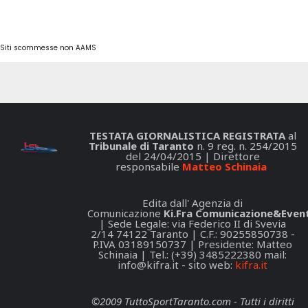
Siti scommesse non AAMS
TESTATA GIORNALISTICA REGISTRATA
al
Tribunale di Taranto
n. 9 reg. n. 254/2015
del 24/04/2015 | Direttore
responsabile
Matteo Schinaia
Edita dall' Agenzia di
Comunicazione
Ki.Fra Comunicazione&Event
| Sede Legale: via Federico II di Svevia
2/14 74122 Taranto | C.F.: 90255850738 -
P.IVA 03189150737 | Presidente: Matteo
Schinaia | Tel.: (+39) 3485222380 mail:
info@kifra.it
- sito web:
kifra.it
©2009 TuttoSportTaranto.com - Tutti i diritti