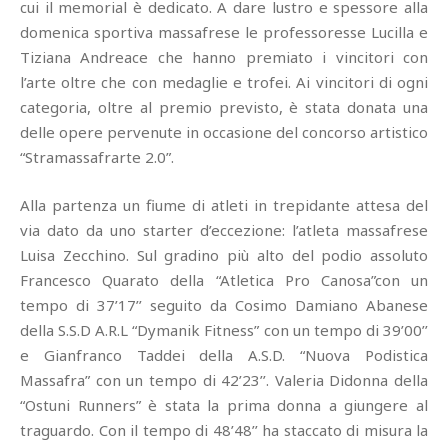
cui il memorial è dedicato. A dare lustro e spessore alla
domenica sportiva massafrese le professoresse Lucilla e
Tiziana Andreace che hanno premiato i vincitori con
l’arte oltre che con medaglie e trofei. Ai vincitori di ogni
categoria, oltre al premio previsto, è stata donata una
delle opere pervenute in occasione del concorso artistico
“Stramassafrarte 2.0”.
Alla partenza un fiume di atleti in trepidante attesa del
via dato da uno starter d’eccezione: l’atleta massafrese
Luisa Zecchino. Sul gradino più alto del podio assoluto
Francesco Quarato della “Atletica Pro Canosa”con un
tempo di 37’17’’ seguito da Cosimo Damiano Abanese
della S.S.D A.R.L “Dymanik Fitness” con un tempo di 39’00’’
e Gianfranco Taddei della A.S.D. “Nuova Podistica
Massafra” con un tempo di 42’23’’. Valeria Didonna della
“Ostuni Runners” è stata la prima donna a giungere al
traguardo. Con il tempo di 48’48’’ ha staccato di misura la