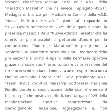
seconda classificata Marisa Russo della A.S.D. della
“Marathon Massafra” che ha invece impiegato 49’21’’.
Medaglia di bronzo per Maddalena Carrino della A.S.D.
“Nuova Podistica Massafra” giunta al traguardo in
51’27’’.Novità sell’edizione 2025 della gara è stata la
presenza massiccia della “Nuova Atletica Taranto” che ha
offerto ai primi assoluti il pettorale d’onore per la
competizione “Due mari Marathon” in programma a
Taranto il 30 novembre prossimo. Con il momento della
premiazione è calato il sipario sulla kermesse sportiva
grazie alla quale sport, arte, cultura e valorizzazione del
territorio si intrecciano dando vita ad un’esperienza unica
che ha coinvolto l’intera città. Dalla presidente A.S.D.
“Team Nuova Podistica Massafra” dottoressa Marianna
Fiorillo parole di soddisfazione dalle quali è emerso il
bilancio più che positivo dell’edizione targata 2025 della
manifestazione sportiva caratterizzata da
coinvolgimento, inclusione, aggregazione e, non