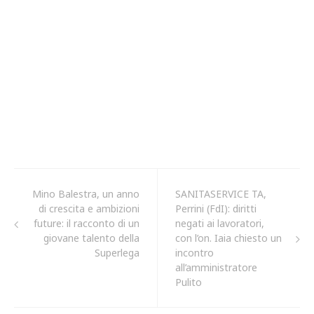
Mino Balestra, un anno
SANITASERVICE TA,
di crescita e ambizioni
Perrini (FdI): diritti
future: il racconto di un
negati ai lavoratori,
giovane talento della
con l’on. Iaia chiesto un
Superlega
incontro
all’amministratore
Pulito