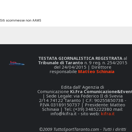
Siti scommesse non AAMS
TESTATA GIORNALISTICA REGISTRATA
al
Tribunale di Taranto
n. 9 reg. n. 254/2015
del 24/04/2015 | Direttore
responsabile
Matteo Schinaia
Edita dall' Agenzia di
Comunicazione
Ki.Fra Comunicazione&Event
| Sede Legale: via Federico II di Svevia
2/14 74122 Taranto | C.F.: 90255850738 -
P.IVA 03189150737 | Presidente: Matteo
Schinaia | Tel.: (+39) 3485222380 mail:
info@kifra.it
- sito web:
kifra.it
©2009 TuttoSportTaranto.com - Tutti i diritti