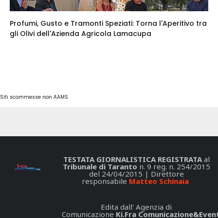
Profumi, Gusto e Tramonti Speziati: Torna l'Aperitivo tra
gli Olivi dell'Azienda Agricola Lamacupa
Siti scommesse non AAMS
TESTATA GIORNALISTICA REGISTRATA
al
Tribunale di Taranto
n. 9 reg. n. 254/2015
del 24/04/2015 | Direttore
responsabile
Matteo Schinaia
Edita dall' Agenzia di
Comunicazione
Ki.Fra Comunicazione&Event