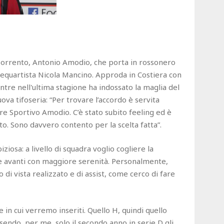
l Sorrento, Antonio Amodio, che porta in rossonero
trequartista Nicola Mancino. Approda in Costiera con
entre nell'ultima stagione ha indossato la maglia del
uova tifoseria: “Per trovare l’accordo è servita
ore Sportivo Amodio. C’è stato subito feeling ed è
nto. Sono davvero contento per la scelta fatta”.
osa: a livello di squadra voglio cogliere la
e avanti con maggiore serenità. Personalmente,
 di vista realizzato e di assist, come cerco di fare
in cui verremo inseriti. Quello H, quindi quello
sendo, per me, solo il secondo anno in serie D gli