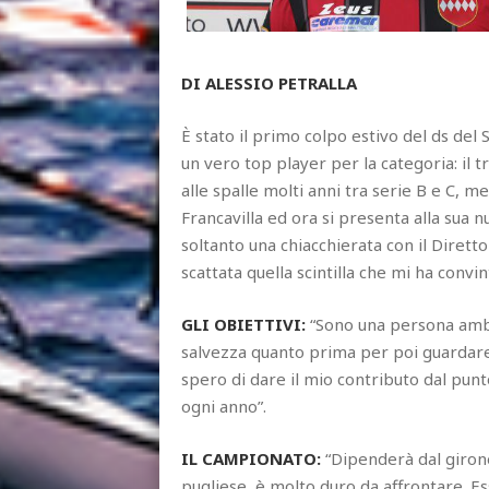
DI ALESSIO PETRALLA
È stato il primo colpo estivo del ds de
un vero top player per la categoria: il 
alle spalle molti anni tra serie B e C, m
Francavilla ed ora si presenta alla sua n
soltanto una chiacchierata con il Dirett
scattata quella scintilla che mi ha convi
GLI OBIETTIVI:
“Sono una persona ambizi
salvezza quanto prima per poi guardar
spero di dare il mio contributo dal punto
ogni anno”.
IL CAMPIONATO:
“Dipenderà dal girone 
pugliese, è molto duro da affrontare. Es