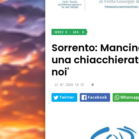
SERIE D - GIR. H
Sorrento: Mancin
una chiacchierata
noi'
22.07.2020 18:25
0
Twitter
Facebook
Whatsap