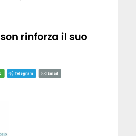
son rinforza il suo
p
Telegram
Email