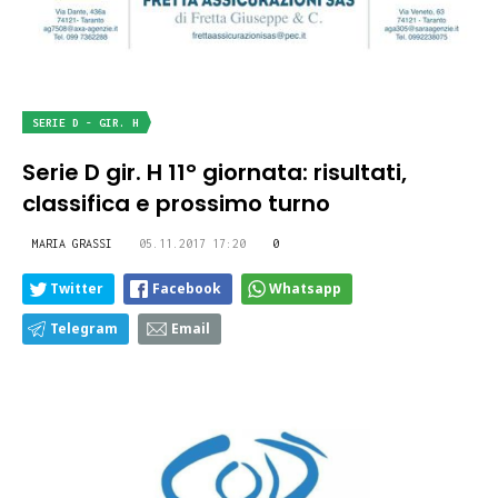
SERIE D - GIR. H
Serie D gir. H 11° giornata: risultati,
classifica e prossimo turno
MARIA GRASSI
05.11.2017 17:20
0
Twitter
Facebook
Whatsapp
Telegram
Email