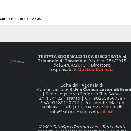
Siti scommesse non AAMS
TESTATA GIORNALISTICA REGISTRATA
al
Tribunale di Taranto
n. 9 reg. n. 254/2015
del 24/04/2015 | Direttore
responsabile
Matteo Schinaia
Edita dall' Agenzia di
Comunicazione
Ki.Fra Comunicazione&Event
| Sede Legale: via Federico II di Svevia
2/14 74122 Taranto | C.F.: 90255850738 -
P.IVA 03189150737 | Presidente: Matteo
Schinaia | Tel.: (+39) 3485222380 mail:
info@kifra.it
- sito web:
kifra.it
©2009 TuttoSportTaranto.com - Tutti i diritti