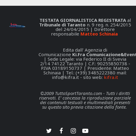
TESTATA GIORNALISTICA REGISTRATA
al
Tribunale di Taranto
n. 9 reg. n. 254/2015
del 24/04/2015 | Direttore
responsabile
Matteo Schinaia
Edita dall' Agenzia di
Comunicazione
Ki.Fra Comunicazione&Event
| Sede Legale: via Federico II di Svevia
2/14 74122 Taranto | C.F.: 90255850738 -
P.IVA 03189150737 | Presidente: Matteo
Schinaia | Tel.: (+39) 3485222380 mail:
info@kifra.it
- sito web:
kifra.it
©2009 TuttoSportTaranto.com - Tutti i diritti
riservati. E' concessa la riproduzione parziale
dei contenuti testuali e multimediali presenti
su questo sito previa citazione della fonte.