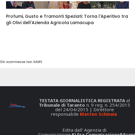
Profumi, Gusto e Tramonti Speziati: Torna l'Aperitivo tra
gli Olivi dell'Azienda Agricola Lamacupa
Siti scommesse non AAMS
TESTATA GIORNALISTICA REGISTRATA
al
Tribunale di Taranto
n. 9 reg. n. 254/2015
del 24/04/2015 | Direttore
responsabile
Matteo Schinaia
Edita dall' Agenzia di
Comunicazione
Ki.Fra Comunicazione&Event