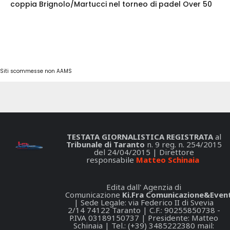
coppia Brignolo/Martucci nel torneo di padel Over 50
Siti scommesse non AAMS
TESTATA GIORNALISTICA REGISTRATA
al
Tribunale di Taranto
n. 9 reg. n. 254/2015
del 24/04/2015 | Direttore
responsabile
Matteo Schinaia
Edita dall' Agenzia di
Comunicazione
Ki.Fra Comunicazione&Event
| Sede Legale: via Federico II di Svevia
2/14 74122 Taranto | C.F.: 90255850738 -
P.IVA 03189150737 | Presidente: Matteo
Schinaia | Tel.: (+39) 3485222380 mail: