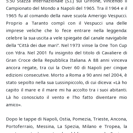
5.50 Stazza internazionale (S.I.) sul Grifone, vincendo il
Campionato del Mondo a Napoli del 1965. Tra il 1964 e il
1965 fu al comando della nave scuola Amerigo Vespucci.
Proprio a Taranto compì con il Vespucci una delle
imprese veliche che lo fece entrare nella leggenda:
celebre la sua uscita a vele spiegate dal canale navigabile
della “Città dei due mari”. Nel 1973 vinse la One Ton Cup
con Ydra. Nel 2001 fu insignito del titolo di Cavaliere di
Gran Croce della Repubblica Italiana. A 88 anni vinceva
ancora regate, tra cui la Over 60 di Napoli per cinque
edizioni consecutive. Morto a Roma a 90 anni nel 2004, è
stato sepolto nella sua Lussinpiccolo, di cui diceva: «Là ho
capito il mare e il mare mi ha accolto tra i suoi abitanti.
Là ho conosciuto il vento e l'ho fatto diventare mio
amico».
Dopo le tappe di Napoli, Ostia, Pomezia, Trieste, Ancona,
Portoferraio, Messina, La Spezia, Milano e Tropea, la