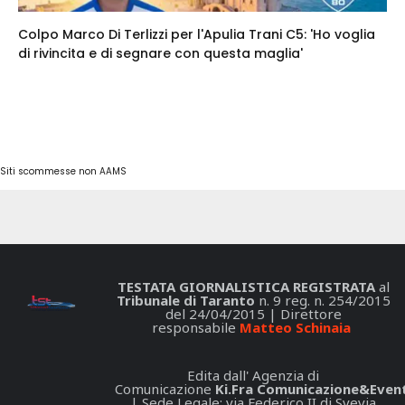
Colpo Marco Di Terlizzi per l'Apulia Trani C5: 'Ho voglia
di rivincita e di segnare con questa maglia'
Siti scommesse non AAMS
TESTATA GIORNALISTICA REGISTRATA
al
Tribunale di Taranto
n. 9 reg. n. 254/2015
del 24/04/2015 | Direttore
responsabile
Matteo Schinaia
Edita dall' Agenzia di
Comunicazione
Ki.Fra Comunicazione&Event
| Sede Legale: via Federico II di Svevia