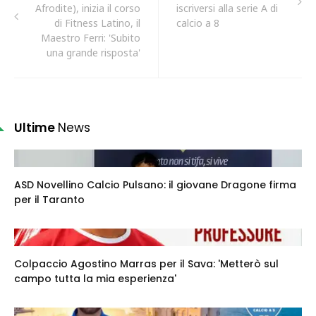
Afrodite), inizia il corso
iscriversi alla serie A di
di Fitness Latino, il
calcio a 8
Maestro Ferri: 'Subito
una grande risposta'
Ultime
News
ASD Novellino Calcio Pulsano: il giovane Dragone firma
per il Taranto
Colpaccio Agostino Marras per il Sava: 'Metterò sul
campo tutta la mia esperienza'