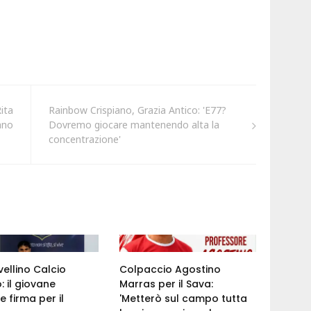
Rita
Rainbow Crispiano, Grazia Antico: 'E77?
ano
Dovremo giocare mantenendo alta la
concentrazione'
ellino Calcio
Colpaccio Agostino
: il giovane
Marras per il Sava:
 firma per il
'Metterò sul campo tutta