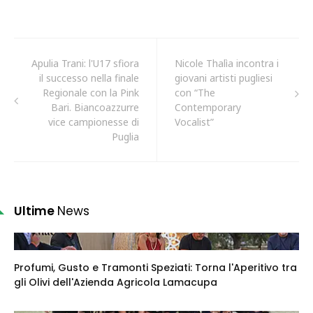
Apulia Trani: l'U17 sfiora
Nicole Thalìa incontra i
il successo nella finale
giovani artisti pugliesi
Regionale con la Pink
con “The
Bari. Biancoazzurre
Contemporary
vice campionesse di
Vocalist”
Puglia
Ultime
News
Profumi, Gusto e Tramonti Speziati: Torna l'Aperitivo tra
gli Olivi dell'Azienda Agricola Lamacupa