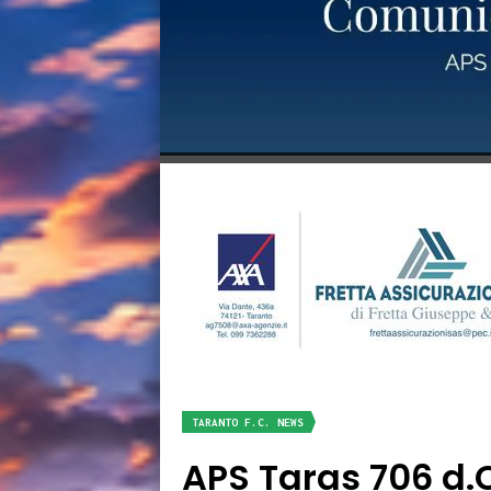
TARANTO F.C. NEWS
APS Taras 706 d.C