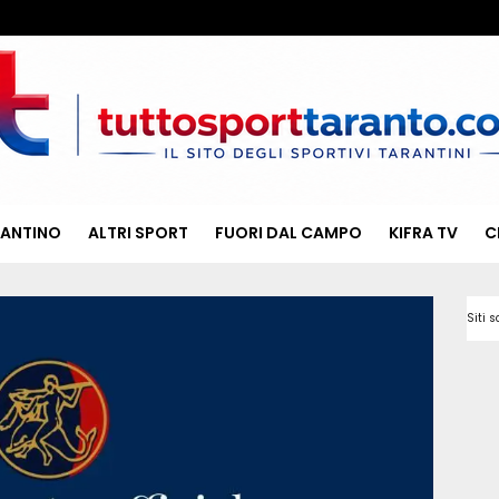
RANTINO
ALTRI SPORT
FUORI DAL CAMPO
KIFRA TV
C
Siti