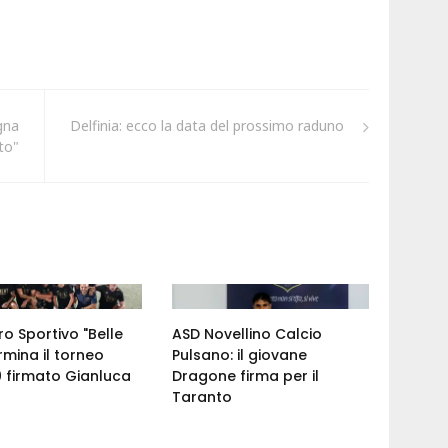
gna
Delfinia: ecco la data del prossimo raduno
to"
ro Sportivo "Belle
ASD Novellino Calcio
rmina il torneo
Pulsano: il giovane
 firmato Gianluca
Dragone firma per il
Taranto