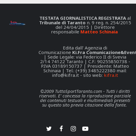
TESTATA GIORNALISTICA REGISTRATA
al
Tribunale di Taranto
n. 9 reg. n. 254/2015
del 24/04/2015 | Direttore
responsabile
Matteo Schinaia
Edita dall' Agenzia di
Comunicazione
Ki.Fra Comunicazione&Event
| Sede Legale: via Federico II di Svevia
2/14 74122 Taranto | C.F.: 90255850738 -
P.IVA 03189150737 | Presidente: Matteo
Schinaia | Tel.: (+39) 3485222380 mail:
info@kifra.it
- sito web:
kifra.it
©2009 TuttoSportTaranto.com - Tutti i diritti
riservati. E' concessa la riproduzione parziale
dei contenuti testuali e multimediali presenti
su questo sito previa citazione della fonte.